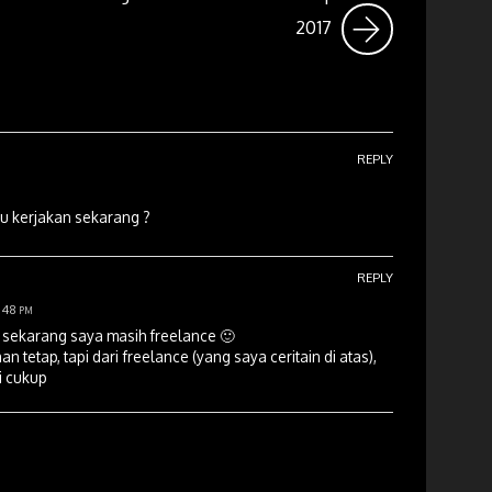
2017
REPLY
mu kerjakan sekarang ?
REPLY
48 pm
 sekarang saya masih freelance 🙂
n tetap, tapi dari freelance (yang saya ceritain di atas),
ri cukup