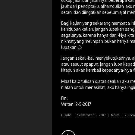
cukup jauh dari jalannya, beberapa ka
jauh dari penciptaku, alhamduliah, aku
setan, dan diingatkan sebelum ajal men
Bagi kalian yang sekarang membaca ini
kehidupan kalian, jangan lupakan sang 
segalanya, karena hanya dari -Nya kita 
nikmat yang melimpah, bukan hanya mat
lupakan 🙂
Jangan sekali-kali menyekutukannya, a
atau sesulit apapun, jangan lupa kepada
kitapun akan kembali kepadanya-Nya 
Maaf kalo tulisan diatas seakan aku men
niatan untuk menasihati, aku hanya ingi
Fin.
Writen: 9-5-2017
Rizaldi
|
September 5, 2017
|
Notes
|
2 Com