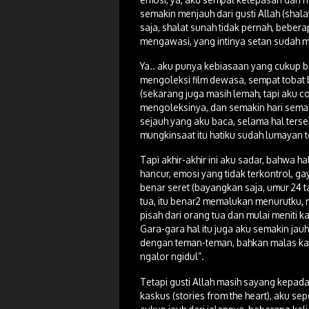
semakin menjauh dari gusti Allah (sha
saja, shalat sunah tidak pernah, beber
mengawasi, yang intinya setan sudah mu
Ya.. aku punya kebiasaan yang cukup bu
mengoleksi film dewasa, sempat tobat
(sekarang juga masih lemah, tapi aku c
mengoleksinya, dan semakin hari semak
sejauh yang aku baca, selama hal terse
mungkinsaat itu hatiku sudah lumayan t
Tapi akhir-akhir ini aku sadar, bahwa 
hancur, emosi yang tidak terkontrol, g
benar seret (bayangkan saja, umur 24 
tua, itu benar2 memalukan menurutku, 
pisah dari orang tua dan mulai meniti kar
Gara-gara hal itu juga aku semakin jau
dengan teman-teman, bahkan malas kar
ngalor ngidul”.
Tetapi gusti Allah masih sayang kepa
kaskus (stories from the heart), aku se