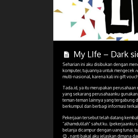
My LIfe – Dark s
Seharian ini aku disibukan dengan men
komputer, tujuannya untuk mengecek
r
multi-nasional, karena kali ini gift vo
Tada.id, ya itu merupakan perusahaan 
yang sekarang perusahaanku gunakan 
teman-teman lainnya yang tergabung d
berkumpul dan berbagi informasi terkait
Pekerjaan tersebut telah datang kembali
“alhamdulilah” sahut ku. (pekerjaanku 
belanja dicampur dengan uang tunai, t
😉 , nanti bakal aku jelaskan dimana da