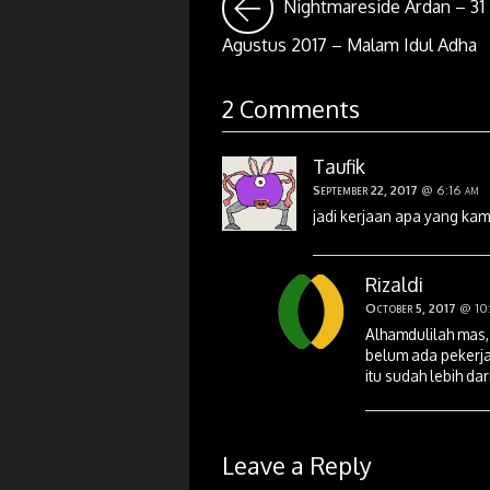
Nightmareside Ardan – 31
Agustus 2017 – Malam Idul Adha
2 Comments
Taufik
September 22, 2017
@ 6:16 am
jadi kerjaan apa yang ka
Rizaldi
October 5, 2017
@ 10:
Alhamdulilah mas,
belum ada pekerjaa
itu sudah lebih da
Leave a Reply