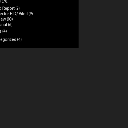
s
(78)
d Report
(2)
ector HID/ Biled
(9)
iew
(10)
rial
(6)
s
(4)
tegorized
(4)