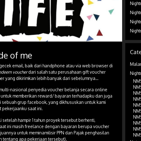
Night
Night
Night
Night
Cate
ide of me
Mala
gecek email, baik dari handphone atau via web browser di
edeem voucher
dari salah satu perusahaan gift voucher
Night
ucher yang dikirimkan lebih banyak dari sebelumnya…
NMS
NMS
multi-nasional penyedia voucher belanja secara online
NMS
untuk memberikan reward/ bayaran terhadapku dan juga
NMS
i sebuah grup facebook, yang dikhususkan untuk kami
NMS
 pekerjaanku saat ini.
NMS
NMS
 setelah hampir 1 tahun proyek tersebut berhenti,
NMS
saat ini masih freelance dengan bayaran berupa voucher
NMS
ujuannya untuk meminamilisir PPN dan Pajak penghasilan
NMS
n tentang apa pekerjaan tersebut).