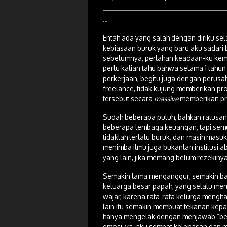
…
Entah ada yang salah dengan diriku sel
kebiasaan buruk yang baru aku sadari
sebelumnya, perlahan keadaan-ku kemba
perlu kalian tahu bahwa selama 1 tahun 
perkerjaan, begitu juga dengan perusa
freelance, tidak kujung memberikan pr
tersebut secara
massive
memberikan pr
Sudah beberapa puluh, bahkan ratusa
beberapa lembaga keuangan, tapi semuan
tidaklah terlalu buruk, dan masih masu
menimba ilmu juga bukanlan institusi ab
yang lain, jika memang belum rezekinya
Semakin lama menganggur, semakin ban
keluarga besar papah, yang selalu meme
wajar, karena rata-rata kelurga mengh
lain itu semakin membuat tekanan kepad
hanya mengelak dengan menjawab “belu
emosi, ya, aku sempat kelepasan dan