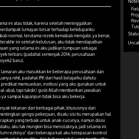
Note
Fiel
Proj
Rev
ama ini atau tidak, karena setelah meninggalkan
Tuto
 berdampak lumayan besar terhadap kehidupanku
Statu
li normal, terutama rezeki kemabali mengalir, ya benar,
terakhir ini setelah kelulusan, aku tidak mendapatkan
Unca
haan yang selama ini aku jadikan tumpuan sebagai
oyek terbaru (padahal semenjak 2014, perusahaan
oyek2 baru).
n lamaran aku masukkan ke beberapa perusahaan dan
ya nihil, padahal IPK dari hasil belajarku dahulu
k predikat memuaskan, institusi yang aku gunakan untuk
al-abal, tapi takdir/ gusti Allah memberikan jawaban
 ya sampai kapanpun tidak bisa aku bekerja.
yak tekanan dari berbagai pihak, khususnya dari
ntingkan gengsi pekerjaan, disatu sisi itu merupakan hal
arapkan yang terbaik untuk anak-cucunya, namun disisi
aku, aku tak mungkin bisa menolaknya, jadi selama ini
m rezkinya” dan beberapa kali aku kelepasan kontrol
 membentak papahku, dan beberapa hal yang membuatku