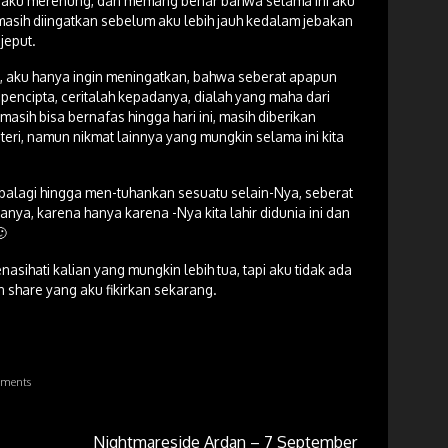
li aku merenung, dan memang benar bahwa selama ini aku
 masih diingatkan sebelum aku lebih jauh kedalam jebakan
jeput.
, aku hanya ingin meningatkan, bahwa seberat apapun
pencipta, ceritalah kepadanya, dialah yang maha dari
masih bisa bernafas hingga hari ini, masih diberikan
eri, namun nikmat lainnya yang mungkin selama ini kita
palagi hingga men-tuhankan sesuatu selain-Nya, seberat
nya, karena hanya karena -Nya kita lahir didunia ini dan
🙂
asihati kalian yang mungkin lebih tua, tapi aku tidak ada
n share yang aku fikirkan sekarang.
ments
Nightmareside Ardan – 7 September