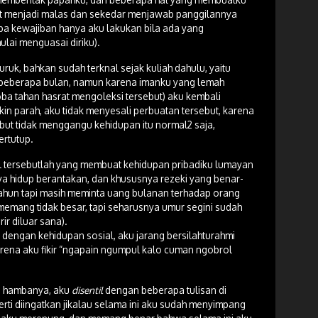
lat menjadi malas dan sekedar menjawab panggilannya
apa kewajiban hanya aku lakukan bila ada yang
lai menguasai diriku).
ruk, bahkan sudah terknal sejak kuliah dahulu, yaitu
 beberapa bulan, namun karena imanku yang lemah
oba tahan hasrat mengoleksi tersebut) aku kembali
in parah, aku tidak menyesali perbuatan tersebut, karena
but tidak menggangu kehidupan itu normal2 saja,
ertutup.
hal tersebutlah yang membuat kehidupan pribadiku lumayan
aya hidup berantakan, dan khususnya rezeki yang benar-
tahun tapi masih meminta uang bulanan terhadap orang
memang tidak besar, tapi seharusnya umur segini sudah
ir diluar sana).
h dengan kehidupan sosial, aku jarang bersilahturahmi
ena aku fikir “ngapain ngumpul kalo cuman ngobrol
da hambanya, aku
disentil
dengan beberapa tulisan di
perti diingatkan jikalau selama ini aku sudah menyimpang