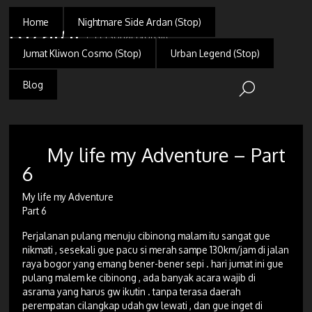
Home
Nightmare Side Ardan (Stop)
Rizaldi
Personal Blogsite
Jumat Kliwon Cosmo (Stop)
Urban Legend (Stop)
Blog
My life my Adventure – Part
6
My life my Adventure
Part 6
Perjalanan pulang menuju cibinong malam itu sangat gue
nikmati , sesekali gue pacu si merah sampe 130km/jam di jalan
raya bogor yang emang bener-bener sepi . hari jumat ini gue
pulang malem ke cibinong , ada banyak acara wajib di
asrama yang harus gw ikutin . tanpa terasa daerah
perempatan cilangkap udah gw lewati , dan gue inget di