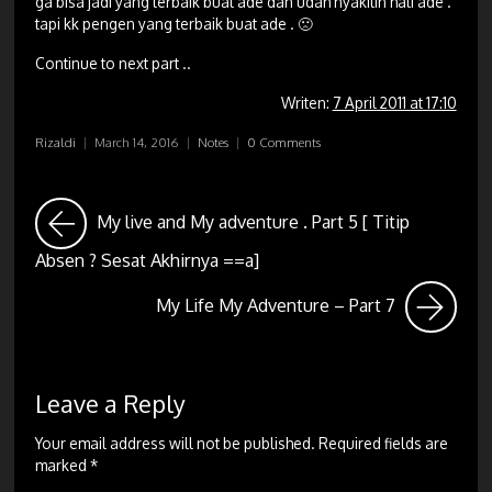
ga bisa jadi yang terbaik buat ade dan udah nyakitin hati ade .
tapi kk pengen yang terbaik buat ade . 🙁
Continue to next part ..
Writen:
7 April 2011 at 17:10
Rizaldi
|
March 14, 2016
|
Notes
|
0 Comments
My live and My adventure . Part 5 [ Titip
Absen ? Sesat Akhirnya ==a]
My Life My Adventure – Part 7
Leave a Reply
Your email address will not be published.
Required fields are
marked
*