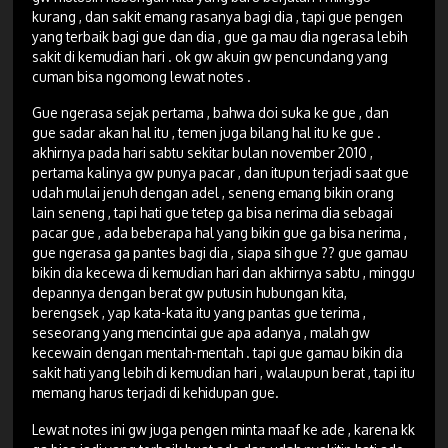
kurang , dan sakit emang rasanya bagi dia , tapi gue pengen
yang terbaik bagi gue dan dia , gue ga mau dia ngerasa lebih
sakit di kemudian hari . ok gw akuin gw pencundang yang
cuman bisa ngomong lewat notes .
Gue ngerasa sejak pertama , bahwa doi suka ke gue , dan
gue sadar akan hal itu , temen juga bilang hal itu ke gue .
akhirnya pada hari sabtu sekitar bulan november 2010 ,
pertama kalinya gw punya pacar , dan itupun terjadi saat gue
udah mulai jenuh dengan adel , seneng emang bikin orang
lain seneng , tapi hati gue tetep ga bisa nerima dia sebagai
pacar gue , ada beberapa hal yang bikin gue ga bisa nerima ,
gue ngerasa ga pantes bagi dia , siapa sih gue ?? gue gamau
bikin dia kecewa di kemudian hari dan akhirnya sabtu , minggu
depannya dengan berat gw putusin hubungan kita,
berengsek , yap kata-kata itu yang pantas gue terima ,
seseorang yang mencintai gue apa adanya , malah gw
kecewain dengan mentah-mentah . tapi gue gamau bikin dia
sakit hati yang lebih di kemudian hari , walaupun berat , tapi itu
memang harus terjadi di kehidupan gue.
Lewat notes ini gw juga pengen minta maaf ke ade , karena kk