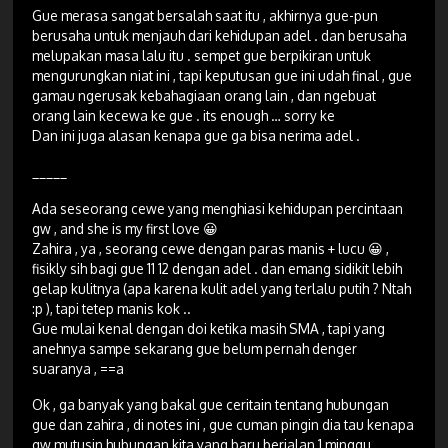
Gue merasa sangat bersalah saat itu , akhirnya gue-pun
berusaha untuk menjauh dari kehidupan adel . dan berusaha
melupakan masa lalu itu . sempet gue berpikiran untuk
mengurungkan niat ini , tapi keputusan gue ini udah final , gue
gamau ngerusak kebahagiaan orang lain , dan ngebuat
orang lain kecewa ke gue . its enough … sorry ke
Dan ini juga alasan kenapa gue ga bisa nerima adel .
_____
Ada seseorang cewe yang menghiasi kehidupan percintaan
gw , and she is my first love 😀
Zahira , ya , seorang cewe dengan paras manis + lucu 😀 ,
fisikly sih bagi gue 11 12 dengan adel . dan emang sidikit lebih
gelap kulitnya (apa karena kulit adel yang terlalu putih ? Ntah
:p ), tapi tetep manis kok ..
Gue mulai kenal dengan doi ketika masih SMA , tapi yang
anehnya sampe sekarang gue belum pernah denger
suaranya , ==a
Ok , ga banyak yang bakal gue ceritain tentang hubungan
gue dan zahira , di notes ini , gue cuman pingin dia tau kenapa
gw mutusin hubungan kita yang baru berjalan 1 minggu