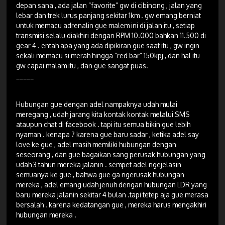
depan sana , ada jalan “favorite” gw di cibinong , jalan yang
lebar dan trek lurus panjang sekitar 1km . gw emang berniat
untuk memacu adrenalin gue malem ini di jalan itu , setiap
transmisi selalu diakhiri dengan RPM 10.000 bahkan 11.500 di
gear 4 . entah apa yang ada dipikiran gue saat itu , gw ingin
sekali memacu si merah hingga “red bar” 150kpj , dan hal itu
gw capai malam itu , dan gue sangat puas.
_____
Hubungan gue dengan adel nampaknya udah mulai
meregang , udah jarang kita kontak kontak melalui SMS
ataupun chat di facebook . tapi itu semua bikin gue lebih
nyaman . kenapa ? karena gue baru sadar , ketika adel say
love ke gue , adel masih memiliki hubungan dengan
seseorang , dan gue bagaikan sang perusak hubungan yang
udah 3 tahun mereka jalanin . sempet adel ngejelasin
semuanya ke gue , bahwa gue ga ngerusak hubungan
mereka , adel emang udah jenuh dengan hubungan LDR yang
baru mereka jalanin sekitar 4 bulan .tapi tetep aja gue merasa
bersalah . karena kedatangan gue , mereka harus mengakhiri
hubungan mereka .